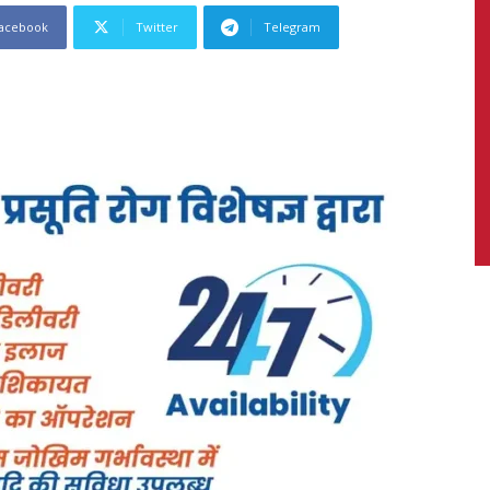
acebook
Twitter
Telegram
News,
Latest
News