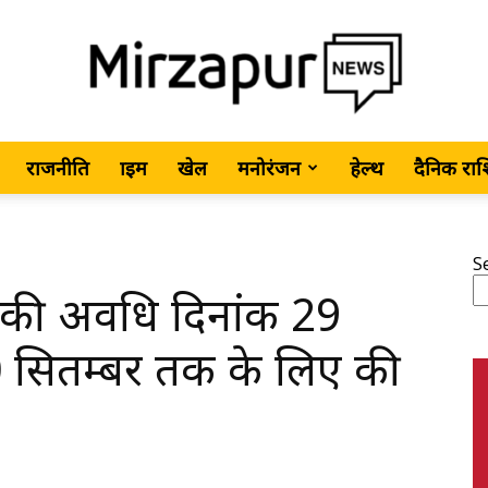
राजनीति
क्राइम
खेल
मनोरंजन
हेल्थ
दैनिक रा
MirzapurNews.com
S
ज्ञा की अवधि दिनांक 29
•
0 सितम्बर तक के लिए की
Hindi