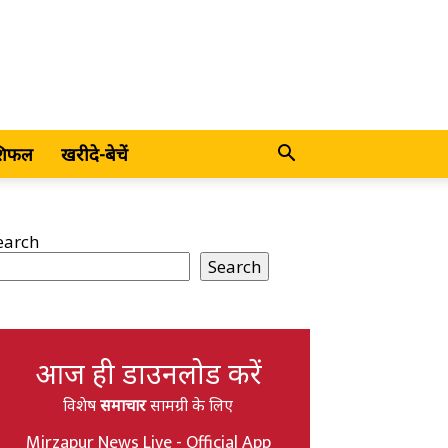
शिफल
खरीदे-बेचें
earch
Search
आज ही डाउनलोड करें
विशेष
समाचार
सामग्री के लिए
Mirzapur News Live - Official App