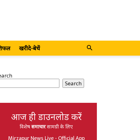
शिफल
खरीदे-बेचें
earch
Search
आज ही डाउनलोड करें
विशेष
समाचार
सामग्री के लिए
Mirzapur News Live - Official App