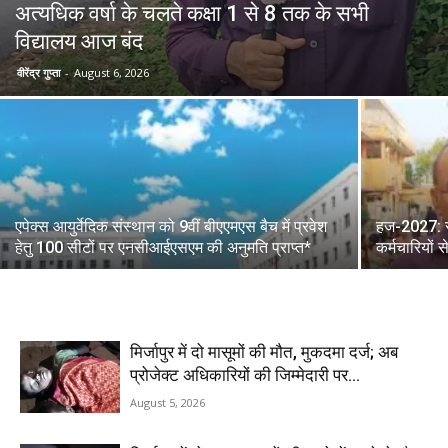
अत्यधिक वर्षा के चलते कक्षा 1 से 8 तक के सभी
विद्यालय आज बंद
वीरेंद्र गुप्ता
-
August 6, 2026
एपेक्स आयुर्वेदिक संस्थान को 9वीं बीएएमएस बैच में प्रवेश
हज-2027: सऊ
हेतु 100 सीटों पर एनसीआईएसएम की अनुमति प्राप्त*
कर्मचारियों
मिर्जापुर में दो मासूमों की मौत, मुकदमा दर्ज; अब
प्रोजेक्ट अधिकारियों की जिम्मेदारी पर...
August 5, 2026