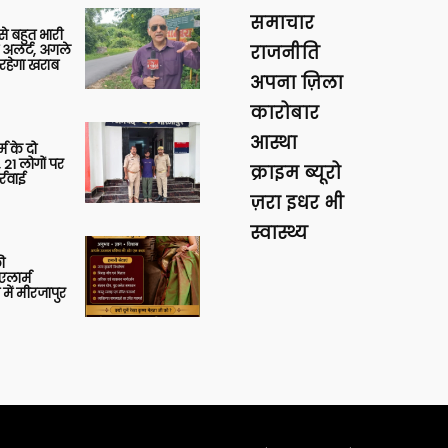
समाचार
 से बहुत भारी
 अलर्ट, अगले
राजनीति
रहेगा खराब
अपना ज़िला
कारोबार
आस्था
र्म के दो
 21 लोगों पर
क्राइम ब्यूरो
्रवाई
ज़रा इधर भी
स्वास्थ्य
ी
लार्म
में मीरजापुर