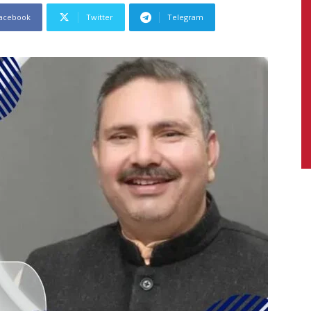
acebook
Twitter
Telegram
News,
Latest
News