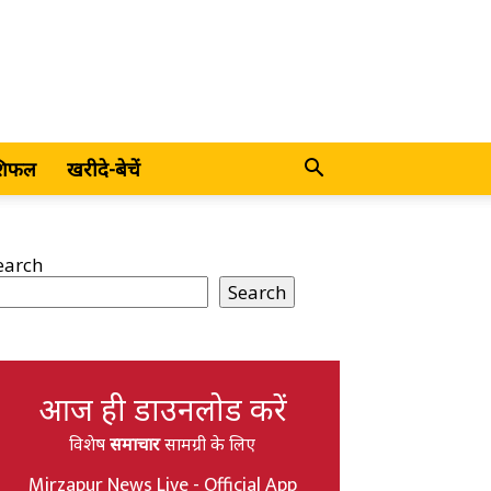
शिफल
खरीदे-बेचें
earch
Search
आज ही डाउनलोड करें
विशेष
समाचार
सामग्री के लिए
Mirzapur News Live - Official App