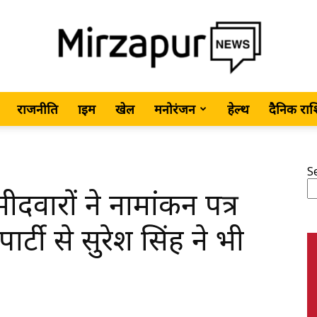
राजनीति
क्राइम
खेल
मनोरंजन
हेल्थ
दैनिक रा
MirzapurNews.com
S
वारों ने नामांकन पत्र
•
टी से सुरेश सिंह ने भी
Hindi