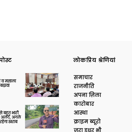
पोस्ट
लोकप्रिय श्रेणियां
समाचार
्जी व मसाला
बढ़ावा
राजनीति
अपना ज़िला
कारोबार
आस्था
 से बहुत भारी
 अलर्ट, अगले
क्राइम ब्यूरो
रहेगा खराब
ज़रा इधर भी