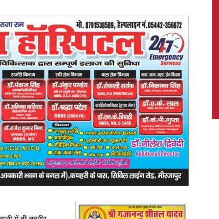
News,
Latest
News