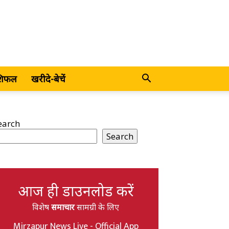
शिफल
खरीदे-बेचें
earch
Search
आज ही डाउनलोड करें
विशेष
समाचार
सामग्री के लिए
Mirzapur News Live - Official App