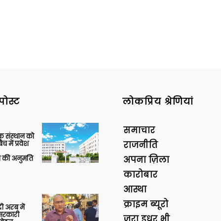
पोस्ट
लोकप्रिय श्रेणियां
समाचार
िक संस्थान को
 में प्रवेश
राजनीति
की अनुमति
अपना ज़िला
कारोबार
आस्था
क्राइम ब्यूरो
 अरब में
ु सरकारी
ज़रा इधर भी