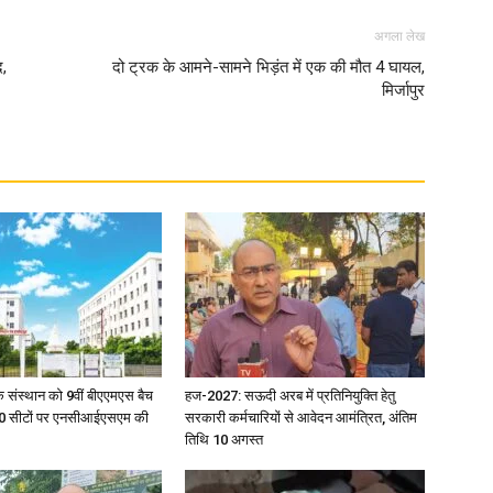
अगला लेख
in
द,
दो ट्रक के आमने-सामने भिड़ंत में एक की मौत 4 घायल,
मिर्जापुर
Hindi,
Today
िक संस्थान को 9वीं बीएएमएस बैच
हज-2027: सऊदी अरब में प्रतिनियुक्ति हेतु
ु 100 सीटों पर एनसीआईएसएम की
सरकारी कर्मचारियों से आवेदन आमंत्रित, अंतिम
तिथि 10 अगस्त
Hindi