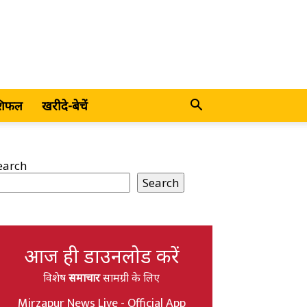
शिफल
खरीदे-बेचें
earch
Search
आज ही डाउनलोड करें
विशेष
समाचार
सामग्री के लिए
Mirzapur News Live - Official App