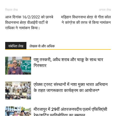
पिछला लेख
अगला लेख
आज दिनांक 16/2/2022 को छानबे
मड़िहान विधानसभा क्षेत्र से गीता कोल
विधानसभा क्षेत्र वीआईपी पार्टी से
ने कांग्रेस की तरफ से किया नामांकन
राधिका ने नामांकन किया।
संबंधित लेख
लेखक से और अधिक
पशु तस्करी, अवैध शराब और चाकू के साथ चार
गिरफ्तार
एपेक्स ट्रस्ट संस्थानों में नशा मुक्त भारत अभियान
के तहत जागरूकता कार्यक्रम का आयोजन*
मीरजापुर में 29वीं अंतरजनपदीय एलार्म एफिसिएंसी
रेस/शूटिंग प्रतियोगिता का समापन