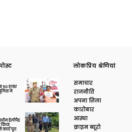
पोस्ट
लोकप्रिय श्रेणियां
समाचार
के 50 हजार
पुलिस ने
राजनीति
अपना ज़िला
कारोबार
आस्था
णाधीन हेलीपैड
े किया
क्राइम ब्यूरो
 कार्य पूरा