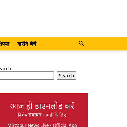
शिफल
खरीदे-बेचें
earch
Search
आज ही डाउनलोड करें
विशेष
समाचार
सामग्री के लिए
Mirzapur News Live - Official App