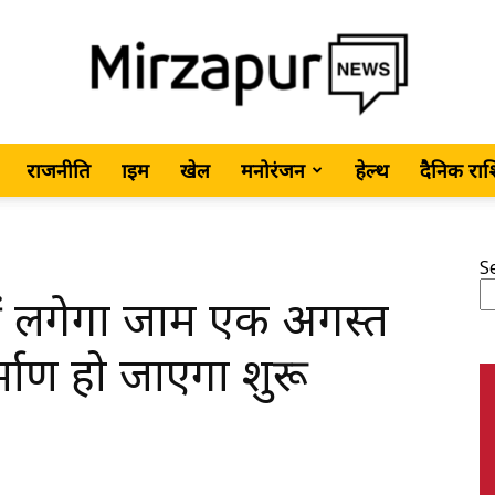
राजनीति
क्राइम
खेल
मनोरंजन
हेल्थ
दैनिक रा
MirzapurNews.com
S
 लगेगा जाम एक अगस्त
•
्माण हो जाएगा शुरू
Hindi