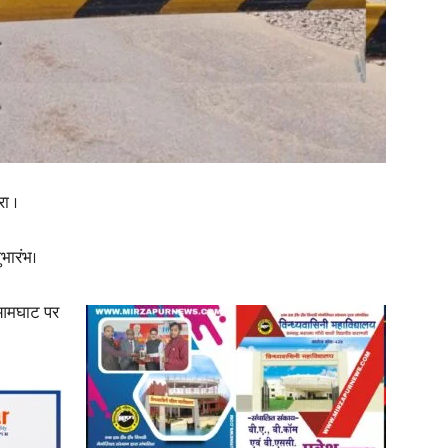
in
Hindi,
ा ।
भारंभ।
ा आमघाट पर
Today
Hindi