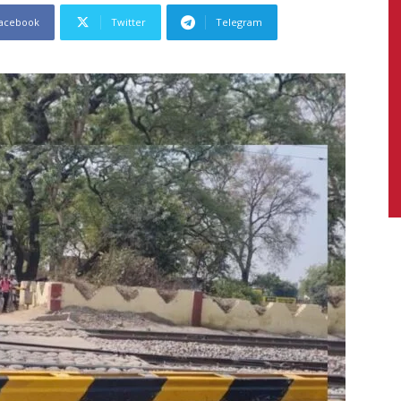
acebook
Twitter
Telegram
News,
Latest
News