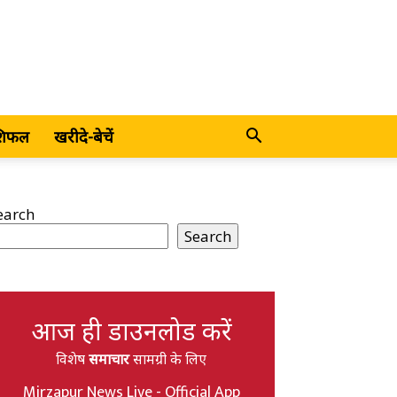
शिफल
खरीदे-बेचें
earch
Search
आज ही डाउनलोड करें
विशेष
समाचार
सामग्री के लिए
Mirzapur News Live - Official App