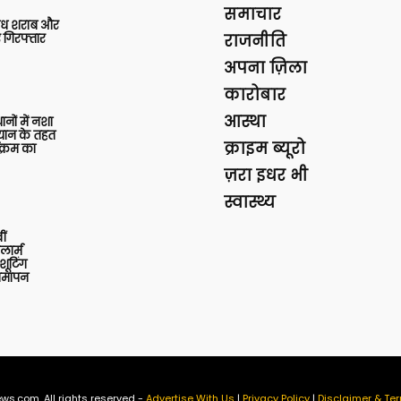
समाचार
वैध शराब और
 गिरफ्तार
राजनीति
अपना ज़िला
कारोबार
आस्था
थानों में नशा
यान के तहत
क्राइम ब्यूरो
क्रम का
ज़रा इधर भी
स्वास्थ्य
ीं
ार्म
शूटिंग
 समापन
ws.com. All rights reserved -
Advertise With Us
|
Privacy Policy
|
Disclaimer & Ter