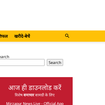
शिफल
खरीदे-बेचें
earch
Search
आज ही डाउनलोड करें
विशेष
समाचार
सामग्री के लिए
Mirzapur News Live - Official App