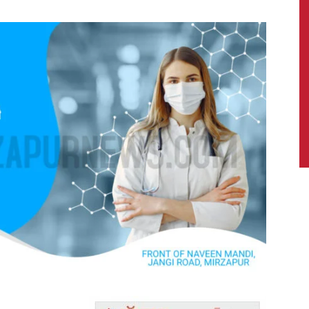
News,
Latest
News