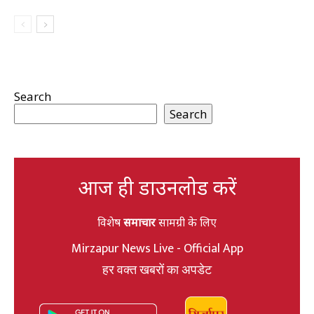
Search
Search
आज ही डाउनलोड करें
विशेष
समाचार
सामग्री के लिए
Mirzapur News Live - Official App
हर वक्त खबरों का अपडेट