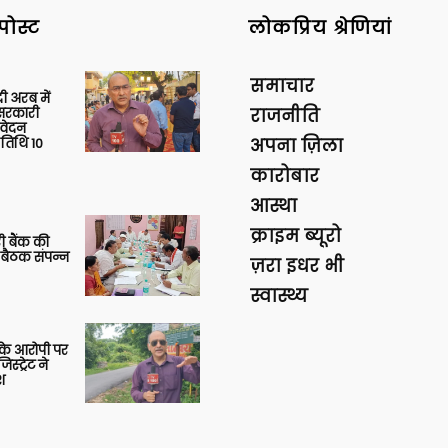
पोस्ट
लोकप्रिय श्रेणियां
समाचार
 अरब में
ु सरकारी
राजनीति
आवेदन
 तिथि 10
अपना ज़िला
कारोबार
आस्था
क्राइम ब्यूरो
ी बैंक की
 बैठक संपन्न
ज़रा इधर भी
स्वास्थ्य
या के आरोपी पर
स्ट्रेट ने
श