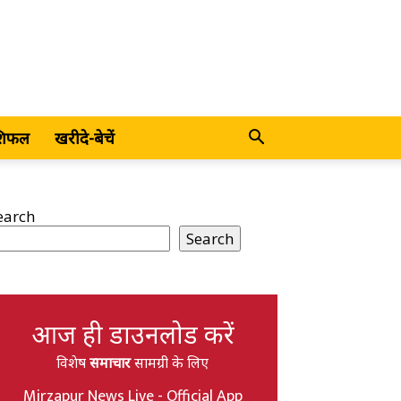
शिफल
खरीदे-बेचें
earch
Search
आज ही डाउनलोड करें
विशेष
समाचार
सामग्री के लिए
Mirzapur News Live - Official App