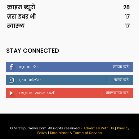
क्राइम ब्यूरो
28
ज़रा इधर भी
17
स्वास्थ्य
17
STAY CONNECTED
लाइक करें
18,000
फैंस
फॉलो करें
1,791
फॉलोवर
सब्सक्राइब करें
179,000
सब्सक्राइबर्स
© Mirzapurnews.com. All rights reserved -
Advertise With Us
|
Privacy
Policy
|
Disclaimer & Terms of Service