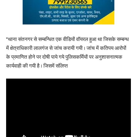
*थाना संतनगर से सम्बन्धित एक वीडियों वॉयरल हुआ था जिसके सम्बन्ध
में क्षेत्राधिकारी लालगंज से जांच करायी गयी । जांच में कतिपय आरोपों
के प्रमाणित होने पर दोषी पाये गये पुलिसकर्मियों पर अनुशासनात्मक
कार्यवाही की गयी है । जिसमें संलिप्त