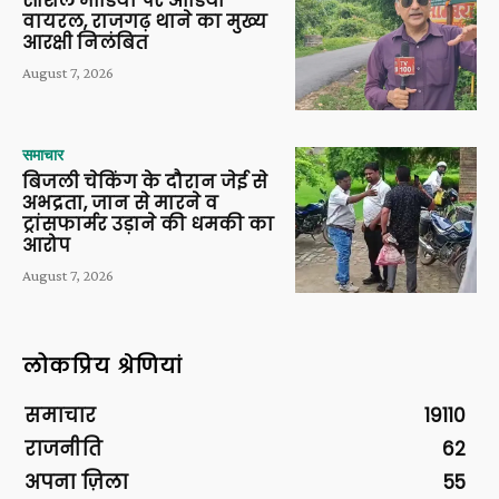
सोशल मीडिया पर ऑडियो
वायरल, राजगढ़ थाने का मुख्य
आरक्षी निलंबित
August 7, 2026
समाचार
बिजली चेकिंग के दौरान जेई से
अभद्रता, जान से मारने व
ट्रांसफार्मर उड़ाने की धमकी का
आरोप
August 7, 2026
लोकप्रिय श्रेणियां
समाचार
19110
राजनीति
62
अपना ज़िला
55