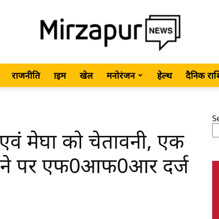
राजनीति
क्राइम
खेल
मनोरंजन
हेल्थ
दैनिक रा
MirzapurNews.com
S
वं मेघा को चेतावनी, एक
•
न लाने पर एफ0आफ0आर दर्ज
Hindi