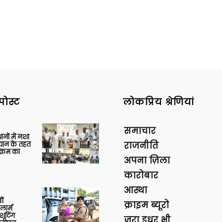
पोस्ट
लोकप्रिय श्रेणियां
समाचार
थानों में नशा
यान के तहत
राजनीति
क्रम का
अपना ज़िला
कारोबार
आस्था
ीं
क्राइम ब्यूरो
ार्म
शूटिंग
ज़रा इधर भी