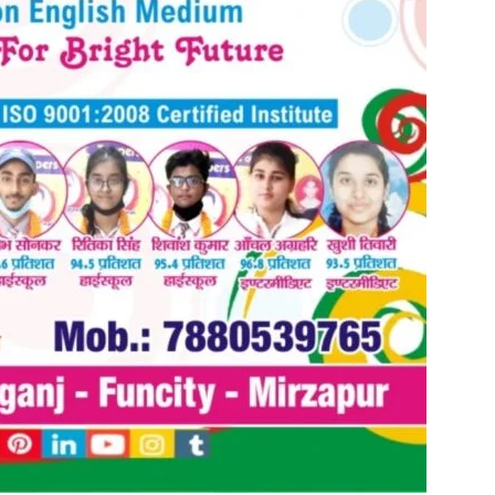
in
Hindi,
Today
Hindi