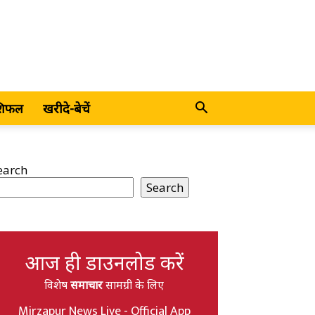
शिफल
खरीदे-बेचें
earch
Search
आज ही डाउनलोड करें
विशेष
समाचार
सामग्री के लिए
Mirzapur News Live - Official App