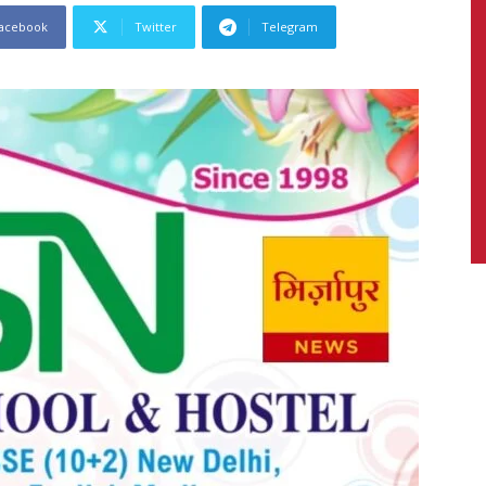
acebook
Twitter
Telegram
News,
Latest
News