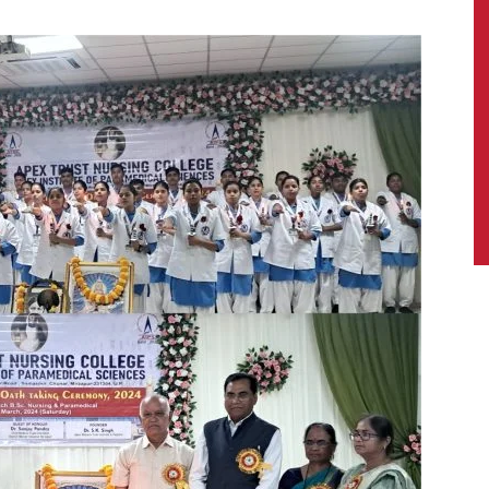
News,
Latest
News