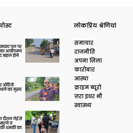
पोस्ट
लोकप्रिय श्रेणियां
समाचार
आमघाट पुल पर
ों का आवागमन
राजनीति
द बहाल होने
अपना ज़िला
कारोबार
आस्था
र ऑडियो
क्राइम ब्यूरो
थाने का मुख्य
ज़रा इधर भी
स्वास्थ्य
 दौरान जेई से
 मारने व
ाने की धमकी का