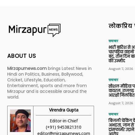
लोकप्रिय 
समाचार
भारी बारिश से 
चारपहिया वाहन
ABOUT US
बंद, तीन दिन बा
की उम्मीद
Mirzapurnews.com
brings Latest News in
August 7, 2026
Hindi on Politics, Business, Bollywood,
Cricket, Lifestyle, Education,
समाचार
Entertainment, sports and more from
सोशल मीडिया प
वायरल, राजगढ़ 
Mirzapur and is accessible around the
आरक्षी निलंबित
world.
August 7, 2026
Virendra Gupta
समाचार
Editor-in-Chief
बिजली चेकिंग के
अभद्रता, जान से
(+91) 9453821310
ट्रांसफार्मर उड़
editor@mirzapurnews.com
आरोप