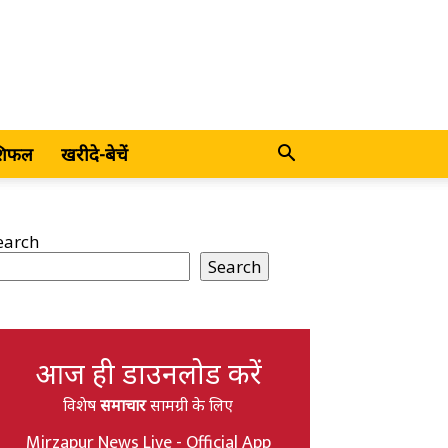
शिफल
खरीदे-बेचें
earch
Search
आज ही डाउनलोड करें
विशेष
समाचार
सामग्री के लिए
Mirzapur News Live - Official App