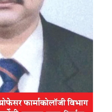
in
Hindi,
Today
Hindi