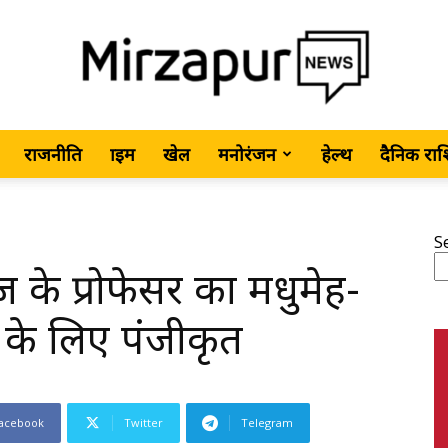
राजनीति
क्राइम
खेल
मनोरंजन
हेल्थ
दैनिक रा
MirzapurNews.com
S
ज के प्रोफेसर का मधुमेह-
•
ट के लिए पंजीकृत
acebook
Twitter
Telegram
Hindi