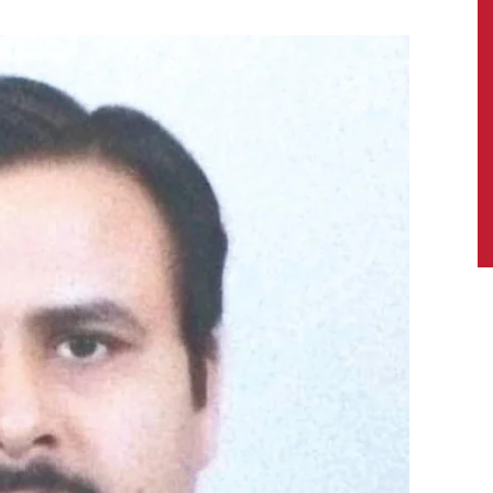
News,
Latest
News