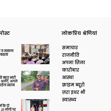
पोस्ट
लोकप्रिय श्रेणियां
समाचार
्जी व मसाला
बढ़ावा
राजनीति
अपना ज़िला
कारोबार
आस्था
 से बहुत भारी
 अलर्ट, अगले
क्राइम ब्यूरो
रहेगा खराब
ज़रा इधर भी
स्वास्थ्य
र्म के दो
 21 लोगों पर