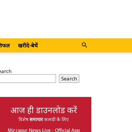
शिफल
खरीदे-बेचें
earch
Search
आज ही डाउनलोड करें
विशेष
समाचार
सामग्री के लिए
Mirzapur News Live - Official App