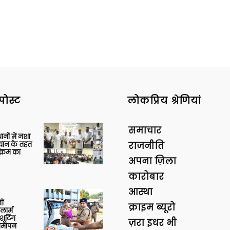
News
पोस्ट
लोकप्रिय श्रेणियां
समाचार
Paper
थानों में नशा
यान के तहत
राजनीति
क्रम का
अपना ज़िला
कारोबार
आस्था
ीं
क्राइम ब्यूरो
ार्म
शूटिंग
ज़रा इधर भी
 समापन