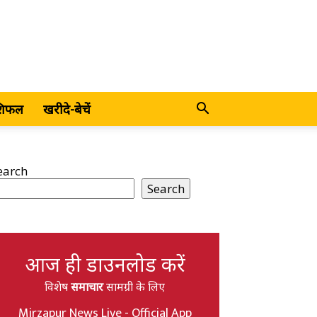
शिफल
खरीदे-बेचें
earch
Search
आज ही डाउनलोड करें
विशेष
समाचार
सामग्री के लिए
Mirzapur News Live - Official App