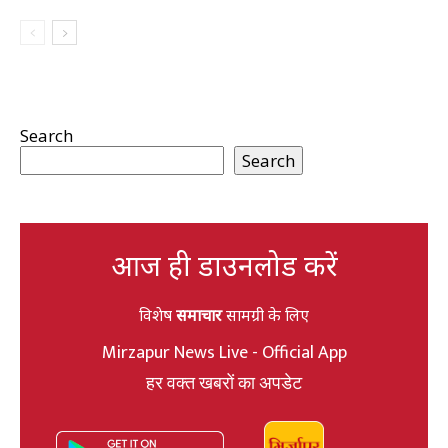
Search
Search
आज ही डाउनलोड करें
विशेष
समाचार
सामग्री के लिए
Mirzapur News Live - Official App
हर वक्त खबरों का अपडेट