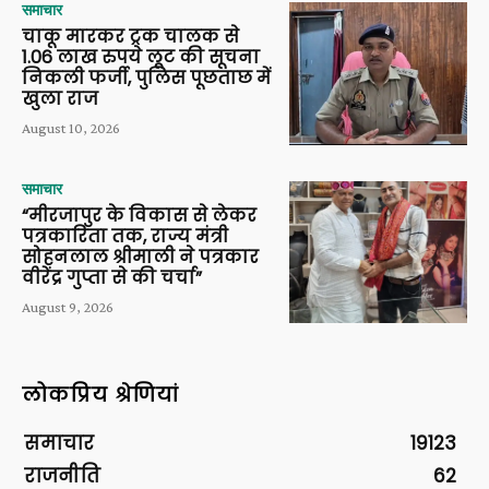
समाचार
चाकू मारकर ट्रक चालक से
1.06 लाख रुपये लूट की सूचना
निकली फर्जी, पुलिस पूछताछ में
खुला राज
August 10, 2026
समाचार
“मीरजापुर के विकास से लेकर
पत्रकारिता तक, राज्य मंत्री
सोहनलाल श्रीमाली ने पत्रकार
वीरेंद्र गुप्ता से की चर्चा”
August 9, 2026
लोकप्रिय श्रेणियां
समाचार
19123
राजनीति
62