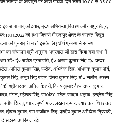
्त संघर्ष समिति के आवाहन पर आज पाचवा दिन समय 10.00 से 05.00
इं० राजा बाबू कटियार, मुख्य अभियन्ता(वितरण). मीरजापुर क्षेत्र,
 18.11.2022 को हुआ जिससे मीरजापुर क्षेत्र के समस्त विद्युत
टना की पुनरावृत्ति न हो इसके लिए शीर्ष प्रबन्ध से स्वस्थ
ा का संचालन श्री अनुराग अग्रवाल जी द्वारा किया गया सभा में
 रहें:- इं० राजेश प्रजापति, इं० अरूण कुमार सिंह, इं० चन्द्र
र पटेल, अनिल कुमार सिंह, फरीद, अभिषेक सिंह, अभिषेक कुमार मौर्य,
दीप कुमार सिंह, अनूप सिंह पटेल, विनय कुमार सिंह, मो० सलीम, अरूण
रिलोकी श्रीवास्तव, अनिल केशरी, विनय कुमार वैश्य, तपन कुमार,
यादव, मंगल, महेश्वर सिंह, एम0के0 पटेल, सादाब अहमद, इन्द्रेश सिंह,
द, मनीष सिंह कुश्वाहा, पृथ्वी पाल, लखन कुमार, दयाशंकर, शिवशंकर
भाकर, दीपक कुमार, राम सजीवन सिंह, प्रदीप कुमार अभिषेक त्रिपाठी,
ि सदस्य उपस्थित रहें।