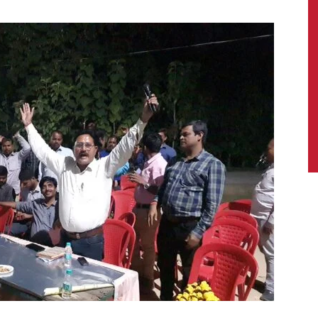
News,
Latest
News