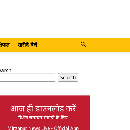
शिफल
खरीदे-बेचें
earch
Search
आज ही डाउनलोड करें
विशेष
समाचार
सामग्री के लिए
Mirzapur News Live - Official App