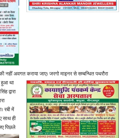
ा की नहीं अवगत कराया जाए।
जरगो माइनर से सम्बन्धित पथरौरा
र हुआ था
ंह द्वारा
ारा
 रबी में
ए साथ ही
लिए
पिछले