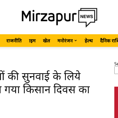
राजनीति
क्राइम
खेल
मनोरंजन
हेल्थ
दैनिक रा
MirzapurNews.com
S
 की सुनवाई के लिये
•
ा गया किसान दिवस का
Hindi