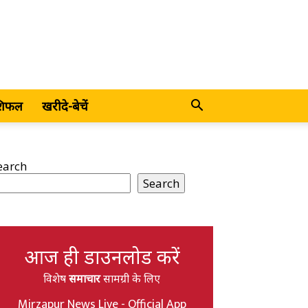
शिफल
खरीदे-बेचें
earch
Search
आज ही डाउनलोड करें
विशेष
समाचार
सामग्री के लिए
Mirzapur News Live - Official App