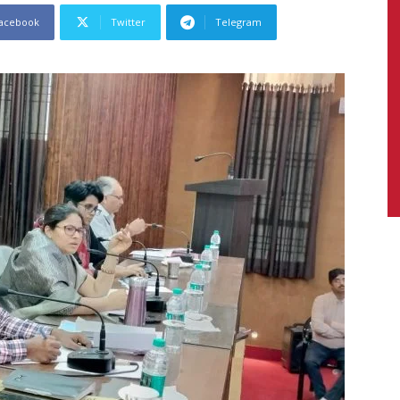
acebook
Twitter
Telegram
News,
Latest
News