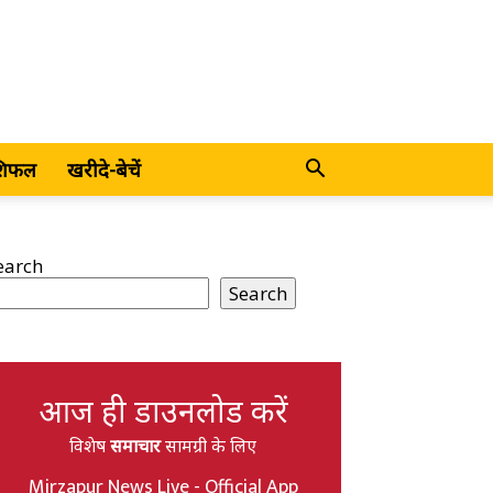
शिफल
खरीदे-बेचें
earch
Search
आज ही डाउनलोड करें
विशेष
समाचार
सामग्री के लिए
Mirzapur News Live - Official App