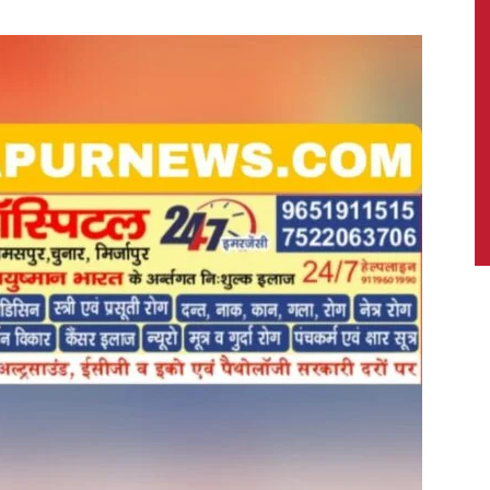
News,
Latest
News