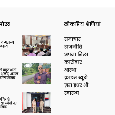
पोस्ट
लोकप्रिय श्रेणियां
समाचार
्जी व मसाला
बढ़ावा
राजनीति
अपना ज़िला
कारोबार
आस्था
 से बहुत भारी
 अलर्ट, अगले
क्राइम ब्यूरो
रहेगा खराब
ज़रा इधर भी
स्वास्थ्य
र्म के दो
 21 लोगों पर
्रवाई