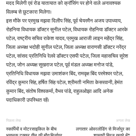
मदद मिलेगी एवं रोड यातायात को क्रॉसिंग पर होने वाले अनावश्यक
विलम्ब से छुटकारा मिलेगा।
इस मौके पर प्रमुख मझवा दिलीप सिंह, पूर्व चेयरमैन अजय उपाध्याय,
रोहनिया विधायक डॉक्टर सुनील पटेल, विधायक रोहनिया डॉक्टर आरके
पटेल, राष्ट्रीय सचिव राकेश यादव, प्रमुख आराजी लाइन महेंद्र सिंह,
जिला अध्यक्ष भदोही सुनील पटेल, जिला अध्यक्ष वाराणसी डॉक्टर नरेंद्र
पटेल, सांसद प्रतिनिधि रेलवे डॉक्टर एसपी पटेल, जिला महासचिव सुरेश
पटेल, जोन अध्यक्ष सुखराज पटेल, पूर्व मंडल अध्यक्ष मनोज पांडे,
प्रतिनिधि विधायक मझवा उमाशंकर बिंद, रामवृक्ष बिंद परमेश्वर पटेल,
रविंद्र कुमार सिंह, हर्षित सिंह पटेल, श्रीमती नमिता केसरवानी, हेमंत
कुमार बिंद, संतोष विश्वकर्मा, वैभव पांडे, राहुलओझा आदि अनेक
पदाधिकारी उपस्थित रहें।
पिछला लेख
अगला लेख
स्कार्पियों व मोटरसाइकिल के बीच
लगातार ओवरलोडिंग से मिर्जापुर का
भयानक टक्कर तीन की मौत,मिर्जापुर
शास्त्री ब्रिज खतरे में*