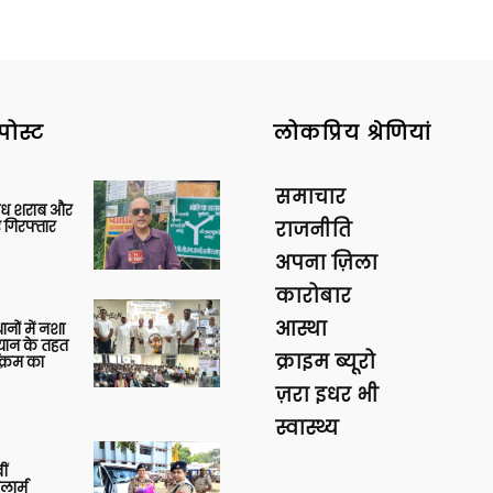
पोस्ट
लोकप्रिय श्रेणियां
समाचार
वैध शराब और
 गिरफ्तार
राजनीति
अपना ज़िला
कारोबार
आस्था
थानों में नशा
यान के तहत
क्राइम ब्यूरो
क्रम का
ज़रा इधर भी
स्वास्थ्य
ीं
ार्म