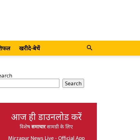
शिफल
खरीदे-बेचें
earch
Search
आज ही डाउनलोड करें
विशेष
समाचार
सामग्री के लिए
Mirzapur News Live - Official App