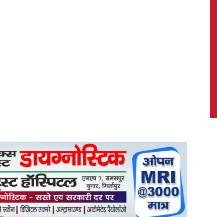
News,
Latest
News