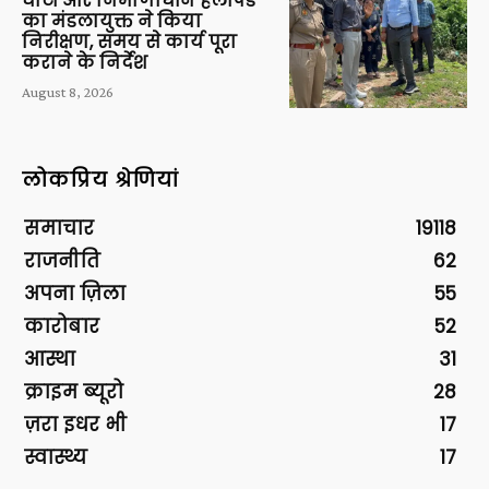
घाटों और निर्माणाधीन हेलीपैड
का मंडलायुक्त ने किया
निरीक्षण, समय से कार्य पूरा
कराने के निर्देश
August 8, 2026
लोकप्रिय श्रेणियां
समाचार
19118
राजनीति
62
अपना ज़िला
55
कारोबार
52
आस्था
31
क्राइम ब्यूरो
28
ज़रा इधर भी
17
स्वास्थ्य
17