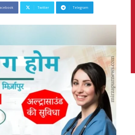
acebook
Twitter
Telegram
News,
Latest
News