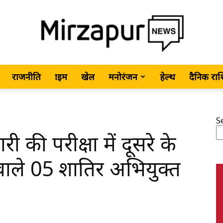
राजनीति
क्राइम
खेल
मनोरंजन
हेल्थ
दैनिक रा
MirzapurNews.com
S
 की परीक्षा में दूसरे के
•
े वाले 05 शातिर अभियुक्त
Hindi