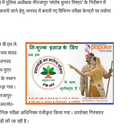
ें पुलिस अधीक्षक मीरजापुर ‘संतोष कुमार मिश्रा’ के निर्देशन में
ायें जाने हेतु जनपद में बनायें गए विभिन्न परीक्षा केन्द्रों पर पर्याप्त
News
 बी.एल.जे.
े अजय यादव
र जनपद
व पुत्र
Paper
के स्थान
ड़ा गया ।
ीरजापुर-
ु0अ0सं0-
िक परीक्षा अधिनियम पंजीकृत किया गया । उपरोक्त गिरफ्तार
ही की जा रही है ।