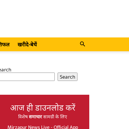
शिफल
खरीदे-बेचें
earch
Search
आज ही डाउनलोड करें
विशेष
समाचार
सामग्री के लिए
Mirzapur News Live - Official App