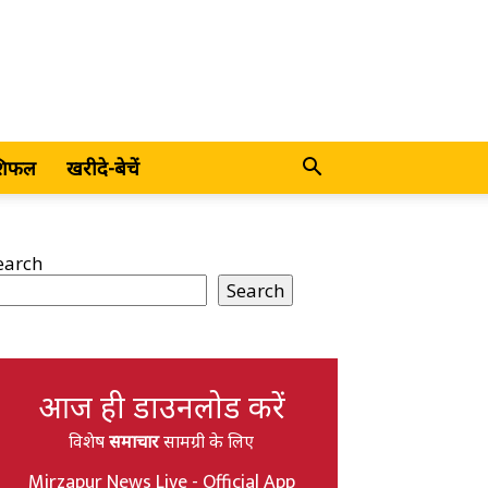
शिफल
खरीदे-बेचें
earch
Search
आज ही डाउनलोड करें
विशेष
समाचार
सामग्री के लिए
Mirzapur News Live - Official App