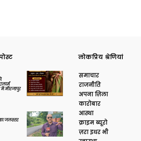
पोस्ट
लोकप्रिय श्रेणियां
समाचार
ी
लार्म
राजनीति
में मीरजापुर
अपना ज़िला
कारोबार
आस्था
गा का जलस्तर
क्राइम ब्यूरो
ज़रा इधर भी