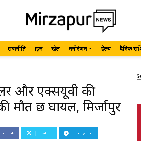
राजनीति
क्राइम
खेल
मनोरंजन
हेल्थ
दैनिक रा
MirzapurNews.com
S
्रेलर और एक्सयूवी की
•
 मौत छ घायल, मिर्जापुर
acebook
Twitter
Telegram
Hindi