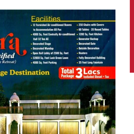
News,
Latest
News