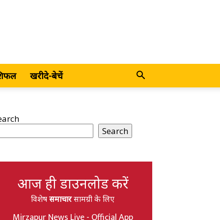
शिफल
खरीदे-बेचें
earch
Search
आज ही डाउनलोड करें
विशेष
समाचार
सामग्री के लिए
Mirzapur News Live - Official App