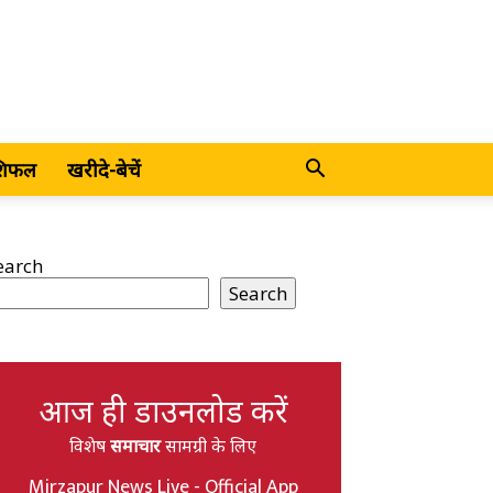
शिफल
खरीदे-बेचें
earch
Search
आज ही डाउनलोड करें
विशेष
समाचार
सामग्री के लिए
Mirzapur News Live - Official App