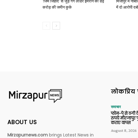
‘जिम जिहाद’ से जुड़े गैंग लीडर इमरान की डेढ़
मिर्जापुर में न
करोड़ की जमीन कुर्क
में दो आरोपी दब
लोकप्रिय 
समाचार
फोन-पे से ठगी 
रुपये मीरजापुर 
ABOUT US
कराए वापस
August 8, 2026
Mirzapurnews.com
brings Latest News in