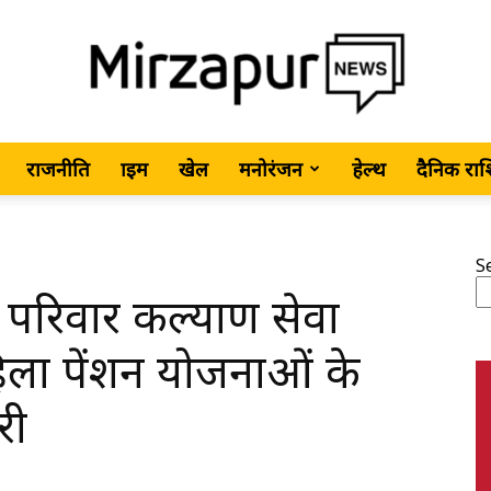
राजनीति
क्राइम
खेल
मनोरंजन
हेल्थ
दैनिक रा
MirzapurNews.com
S
 परिवार कल्याण सेवा
•
हिला पेंशन योजनाओं के
री
Hindi