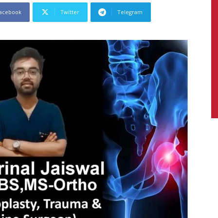
acebook
Twitter
Telegram
News,
Latest
News