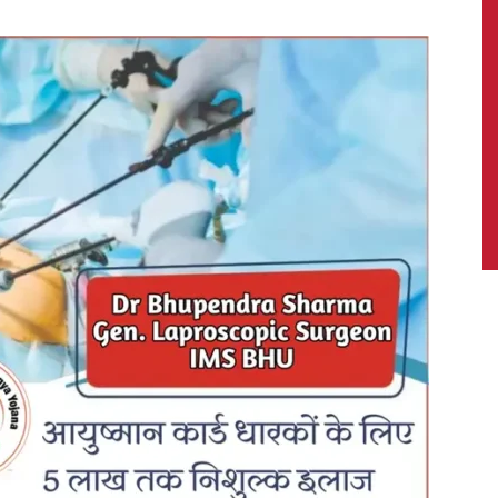
News,
Latest
News