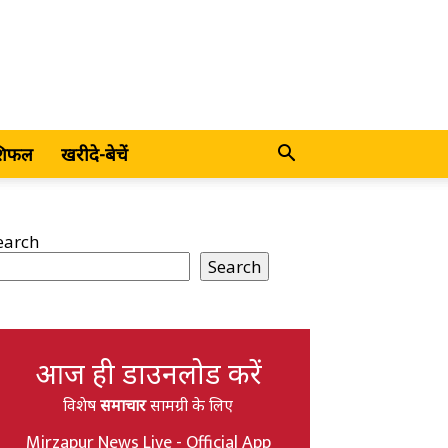
शिफल
खरीदे-बेचें
earch
Search
आज ही डाउनलोड करें
विशेष
समाचार
सामग्री के लिए
Mirzapur News Live - Official App