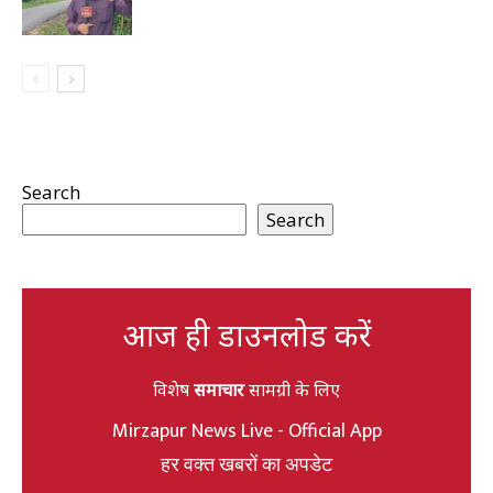
Search
Search
आज ही डाउनलोड करें
विशेष
समाचार
सामग्री के लिए
Mirzapur News Live - Official App
हर वक्त खबरों का अपडेट