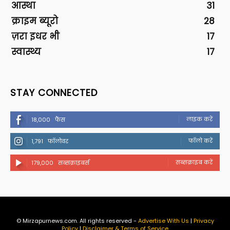
आस्था
31
क्राइम ब्यूरो
28
ज़रा इधर भी
17
स्वास्थ्य
17
STAY CONNECTED
लाइक करें
18,000
फैंस
फॉलो करें
1,791
फॉलोवर
सब्सक्राइब करें
179,000
सब्सक्राइबर्स
© Mirzapurnews.com. All rights reserved -
Advertise With Us
|
Privacy
Policy
|
Disclaimer & Terms of Service