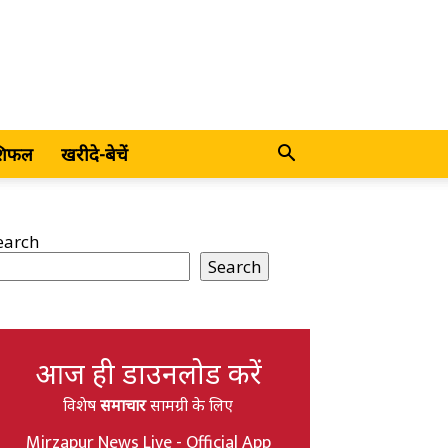
शिफल
खरीदे-बेचें
earch
Search
आज ही डाउनलोड करें
विशेष
समाचार
सामग्री के लिए
Mirzapur News Live - Official App