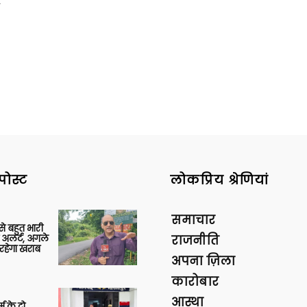
पोस्ट
लोकप्रिय श्रेणियां
समाचार
 से बहुत भारी
 अलर्ट, अगले
राजनीति
रहेगा खराब
अपना ज़िला
कारोबार
आस्था
र्म के दो