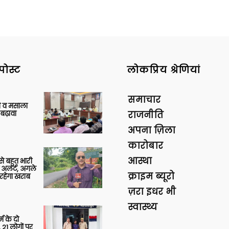
पोस्ट
लोकप्रिय श्रेणियां
समाचार
्जी व मसाला
बढ़ावा
राजनीति
अपना ज़िला
कारोबार
आस्था
 से बहुत भारी
 अलर्ट, अगले
क्राइम ब्यूरो
रहेगा खराब
ज़रा इधर भी
स्वास्थ्य
र्म के दो
 21 लोगों पर