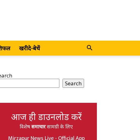
शिफल
खरीदे-बेचें
earch
Search
आज ही डाउनलोड करें
विशेष
समाचार
सामग्री के लिए
Mirzapur News Live - Official App