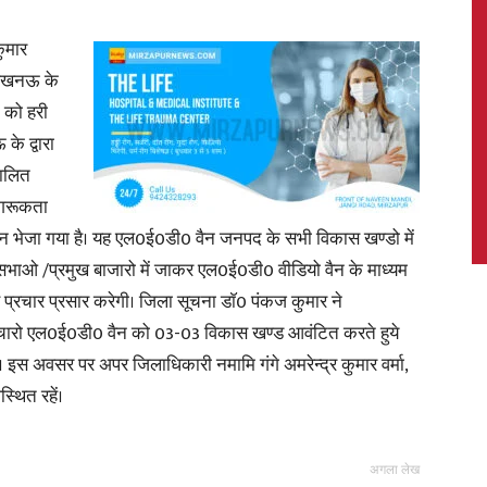
कुमार
श लखनऊ के
न को हरी
News,
े द्वारा
चालित
ागरूकता
ैन भेजा गया है। यह एल0ई0डी0 वैन जनपद के सभी विकास खण्डो में
Latest
सभाओ /प्रमुख बाजारो में जाकर एल0ई0डी0 वीडियो वैन के माध्यम
प्रचार प्रसार करेगी। जिला सूचना डाॅ0 पंकज कुमार ने
त चारो एल0ई0डी0 वैन को 03-03 विकास खण्ड आवंटित करते हुये
है। इस अवसर पर अपर जिलाधिकारी नमामि गंगे अमरेन्द्र कुमार वर्मा,
थित रहें।
News
अगला लेख