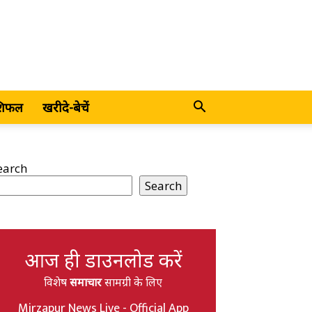
शिफल
खरीदे-बेचें
earch
Search
आज ही डाउनलोड करें
विशेष
समाचार
सामग्री के लिए
Mirzapur News Live - Official App