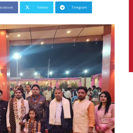
acebook
Twitter
Telegram
News,
Latest
News