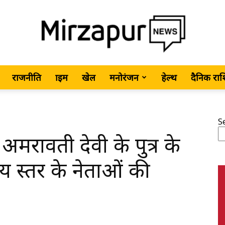
राजनीति
क्राइम
खेल
मनोरंजन
हेल्थ
दैनिक रा
MirzapurNews.com
S
मरावती देवी के पुत्र के
•
्रीय स्तर के नेताओं की
Hindi