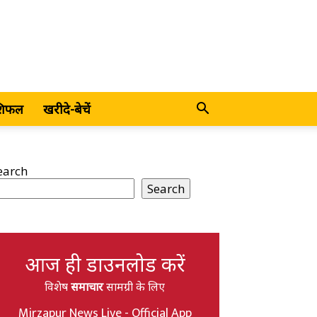
शिफल
खरीदे-बेचें
earch
Search
आज ही डाउनलोड करें
विशेष
समाचार
सामग्री के लिए
Mirzapur News Live - Official App