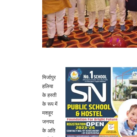
मिर्जापुर
हलिया
के हस्ती
के रूप में
मशहूर
जनपद
के अति