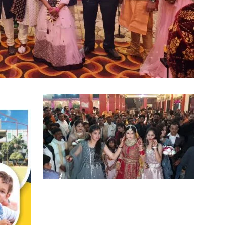
in
Hindi,
Today
Hindi