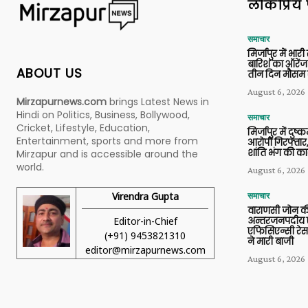
लोकप्रिय 
समाचार
मिर्जापुर में भारी
बारिश का ऑरेंज
ABOUT US
तीन दिन मौसम 
August 6, 2026
Mirzapurnews.com
brings Latest News in
Hindi on Politics, Business, Bollywood,
समाचार
Cricket, Lifestyle, Education,
मिर्जापुर में दुष्क
Entertainment, sports and more from
आरोपी गिरफ्तार,
शांति भंग की कार
Mirzapur and is accessible around the
world.
August 6, 2026
Virendra Gupta
समाचार
वाराणसी जोन क
Editor-in-Chief
अन्तरजनपदीय ए
एफिसिएन्सी रेस 
(+91) 9453821310
ने मारी बाजी
editor@mirzapurnews.com
August 6, 2026