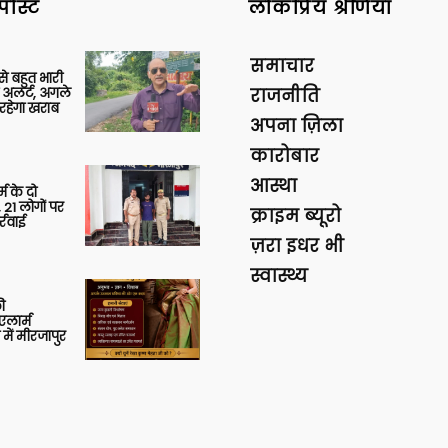
पोस्ट
लोकप्रिय श्रेणियां
समाचार
 से बहुत भारी
 अलर्ट, अगले
राजनीति
रहेगा खराब
अपना ज़िला
कारोबार
आस्था
र्म के दो
 21 लोगों पर
क्राइम ब्यूरो
्रवाई
ज़रा इधर भी
स्वास्थ्य
ी
लार्म
में मीरजापुर