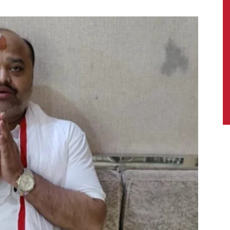
News,
Latest
News