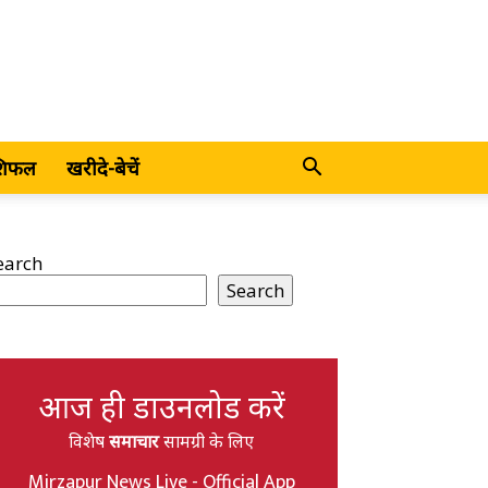
शिफल
खरीदे-बेचें
earch
Search
आज ही डाउनलोड करें
विशेष
समाचार
सामग्री के लिए
Mirzapur News Live - Official App