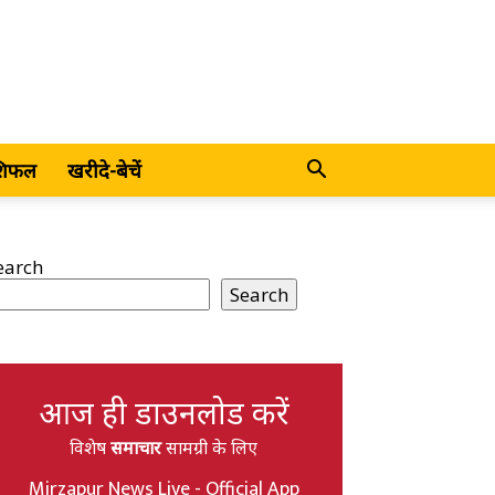
शिफल
खरीदे-बेचें
earch
Search
आज ही डाउनलोड करें
विशेष
समाचार
सामग्री के लिए
Mirzapur News Live - Official App