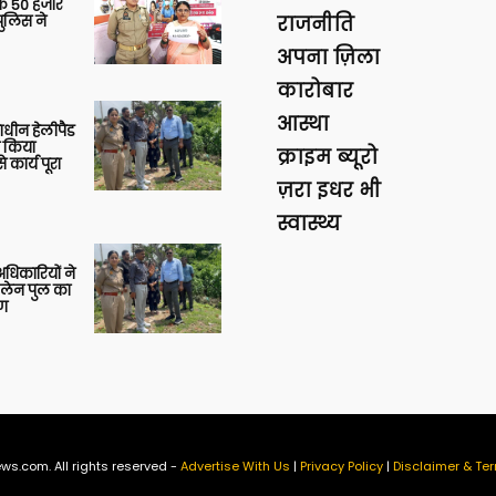
के 50 हजार
पुलिस ने
राजनीति
अपना ज़िला
कारोबार
आस्था
णाधीन हेलीपैड
े किया
क्राइम ब्यूरो
 कार्य पूरा
ज़रा इधर भी
स्वास्थ्य
 अधिकारियों ने
 लेन पुल का
षण
ws.com. All rights reserved -
Advertise With Us
|
Privacy Policy
|
Disclaimer & Ter