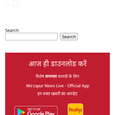
Search
Search
आज ही डाउनलोड करें
विशेष
समाचार
सामग्री के लिए
Mirzapur News Live - Official App
हर वक्त खबरों का अपडेट