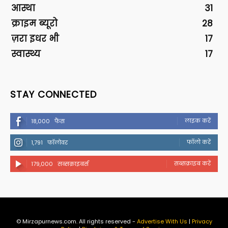
आस्था
31
क्राइम ब्यूरो
28
ज़रा इधर भी
17
स्वास्थ्य
17
STAY CONNECTED
लाइक करें
18,000
फैंस
फॉलो करें
1,791
फॉलोवर
सब्सक्राइब करें
179,000
सब्सक्राइबर्स
© Mirzapurnews.com. All rights reserved -
Advertise With Us
|
Privacy