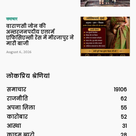
समाचार
वाराणसी जोन की
अन्तरजनपदीय एलार्म
एफिसिएन्सी रेस में मीरजापुर ने
मारी बाजी
August 6, 2026
लोकप्रिय श्रेणियां
समाचार
19106
राजनीति
62
अपना ज़िला
55
कारोबार
52
आस्था
31
क्राइम ब्यूरो
28