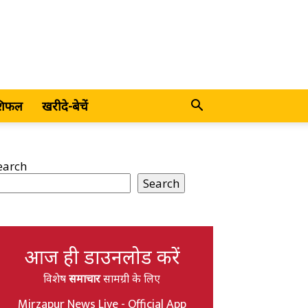
शिफल
खरीदे-बेचें
earch
Search
आज ही डाउनलोड करें
विशेष
समाचार
सामग्री के लिए
Mirzapur News Live - Official App