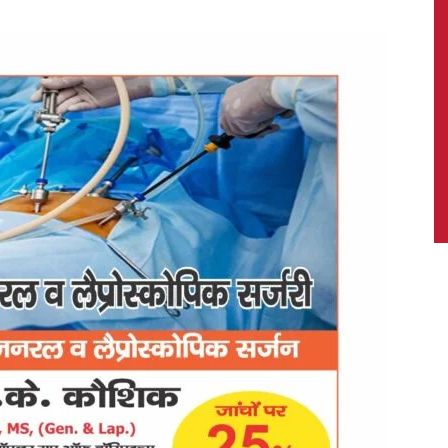
News,
Latest
News