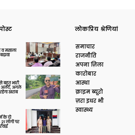
पोस्ट
लोकप्रिय श्रेणियां
समाचार
्जी व मसाला
बढ़ावा
राजनीति
अपना ज़िला
कारोबार
आस्था
 से बहुत भारी
 अलर्ट, अगले
क्राइम ब्यूरो
रहेगा खराब
ज़रा इधर भी
स्वास्थ्य
र्म के दो
 21 लोगों पर
्रवाई