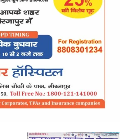
in
Hindi,
Today
Hindi