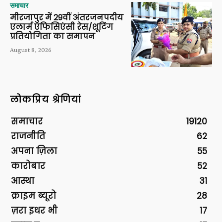
समाचार
मीरजापुर में 29वीं अंतरजनपदीय
एलार्म एफिसिएंसी रेस/शूटिंग
प्रतियोगिता का समापन
August 8, 2026
लोकप्रिय श्रेणियां
समाचार
19120
राजनीति
62
अपना ज़िला
55
कारोबार
52
आस्था
31
क्राइम ब्यूरो
28
ज़रा इधर भी
17