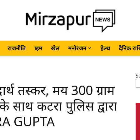
राजनीति
क्राइम
खेल
मनोरंजन
हेल्थ
दैनिक रा
MirzapurNews.com
S
र्थ तस्कर, मय 300 ग्राम
•
े साथ कटरा पुलिस द्वारा
DRA GUPTA
Hindi