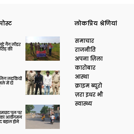
पोस्ट
लोकप्रिय श्रेणियां
समाचार
ुड़े गैंग लीडर
रोड़ की
राजनीति
अपना ज़िला
कारोबार
आस्था
बालिग लड़कियों
े में दो
क्राइम ब्यूरो
ज़रा इधर भी
स्वास्थ्य
आमघाट पुल पर
ों का आवागमन
द बहाल होने