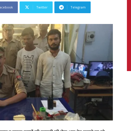
acebook
Twitter
Telegram
News,
Latest
News