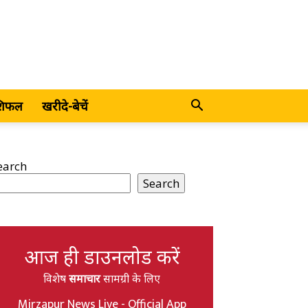
शिफल
खरीदे-बेचें
earch
Search
आज ही डाउनलोड करें
विशेष
समाचार
सामग्री के लिए
Mirzapur News Live - Official App