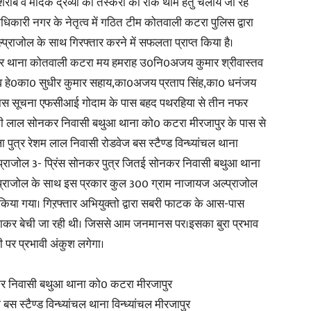
राब व मादक द्रव्यों की तस्करी की रोक थाम हेतु चलाये जा रहे
ाधिकारी नगर के नेतृत्व में गठित टीम कोतवाली कटरा पुलिस द्वारा
in
राजोल के साथ गिरफ्तार करने में सफलता प्राप्त किया है।
ाकुर थाना कोतवाली कटरा मय हमराह उ0नि0अजय कुमार श्रीवास्तव
व हे0का0 सुधीर कुमार सहाय,का0अजय प्रताप सिंह,का0 धनंजय
 की खास सूचना एफसीआई गोदाम के पास बहद पथरहिया से तीन नफर
ुन्नी लाल सोनकर निवासी बथुआ थाना को0 कटरा मीरजापुर के पास से
Hindi,
ा पुत्र रेशम लाल निवासी रोडवेज बस स्टैण्ड विन्ध्यांचल थाना
ल्प्राजोल 3- प्रिंस सोनकर पुत्र जितई सोनकर निवासी बथुआ थाना
प्राजोल के साथ इस प्रकार कुल 300 ग्राम नाजायज अल्प्राजोल
किया गया। गिऱफ्तार अभियुक्तो द्वारा सबरी फाटक के आस-पास
Today
बनाकर बेची जा रही थी। जिससे आम जनमानस पर।इसका बुरा प्रभाव
ी पर प्रभावी अंकुश लगेगा।
ोनकर निवासी बथुआ थाना को0 कटरा मीरजापुर
बस स्टैण्ड विन्ध्यांचल थाना विन्ध्यांचल मीरजापुर
Hindi