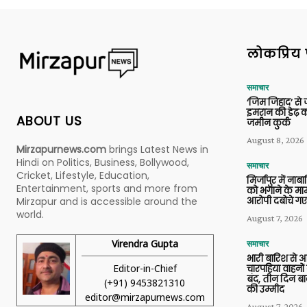
लोकप्रिय 
समाचार
‘जिम जिहाद’ से ज
इमरान की डेढ़ क
ABOUT US
जमीन कुर्क
August 8, 2026
Mirzapurnews.com
brings Latest News in
Hindi on Politics, Business, Bollywood,
समाचार
Cricket, Lifestyle, Education,
मिर्जापुर में ना
Entertainment, sports and more from
को भगाने के मामल
आरोपी दबोचे गए
Mirzapur and is accessible around the
world.
August 7, 2026
Virendra Gupta
समाचार
भारी बारिश से 
Editor-in-Chief
चारपहिया वाहन
बंद, तीन दिन बा
(+91) 9453821310
की उम्मीद
editor@mirzapurnews.com
August 7, 2026