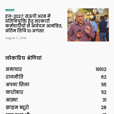
समाचार
हज-2027: सऊदी अरब में
प्रतिनियुक्ति हेतु सरकारी
कर्मचारियों से आवेदन आमंत्रित,
अंतिम तिथि 10 अगस्त
August 5, 2026
लोकप्रिय श्रेणियां
समाचार
19102
राजनीति
62
अपना ज़िला
55
कारोबार
52
आस्था
31
क्राइम ब्यूरो
28