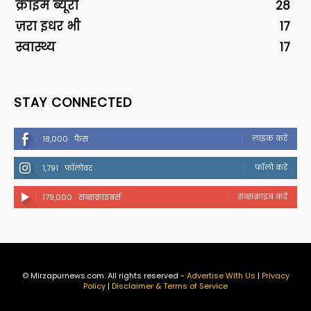
क्राइम ब्यूरो
28
ज़रा इधर भी
17
स्वास्थ्य
17
STAY CONNECTED
लाइक करें
18,000
फैंस
फॉलो करें
1,791
फॉलोवर
सब्सक्राइब करें
179,000
सब्सक्राइबर्स
© Mirzapurnews.com. All rights reserved -
Advertise With Us
|
Privacy
Policy
|
Disclaimer & Terms of Service