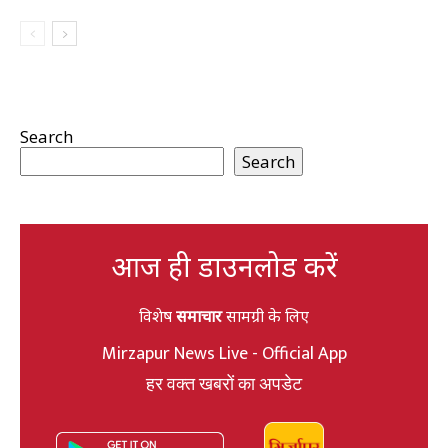
Search
Search
आज ही डाउनलोड करें
विशेष
समाचार
सामग्री के लिए
Mirzapur News Live - Official App
हर वक्त खबरों का अपडेट