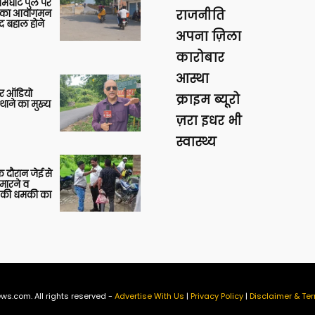
आमघाट पुल पर
ों का आवागमन
राजनीति
द बहाल होने
अपना ज़िला
कारोबार
आस्था
र ऑडियो
क्राइम ब्यूरो
थाने का मुख्य
ज़रा इधर भी
स्वास्थ्य
 दौरान जेई से
 मारने व
ाने की धमकी का
ws.com. All rights reserved -
Advertise With Us
|
Privacy Policy
|
Disclaimer & Ter