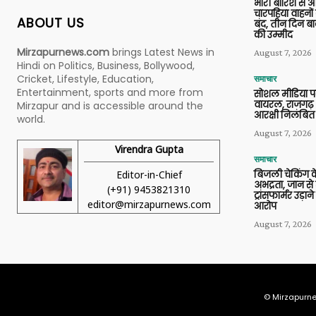
भारी बारिश से 
चारपहिया वाहन
ABOUT US
बंद, तीन दिन बा
की उम्मीद
Mirzapurnews.com
brings Latest News in
August 7, 2026
Hindi on Politics, Business, Bollywood,
Cricket, Lifestyle, Education,
समाचार
Entertainment, sports and more from
सोशल मीडिया प
वायरल, राजगढ़ 
Mirzapur and is accessible around the
आरक्षी निलंबित
world.
August 7, 2026
Virendra Gupta
समाचार
Editor-in-Chief
बिजली चेकिंग के
अभद्रता, जान से
(+91) 9453821310
ट्रांसफार्मर उड़
editor@mirzapurnews.com
आरोप
August 7, 2026
© Mirzapurne