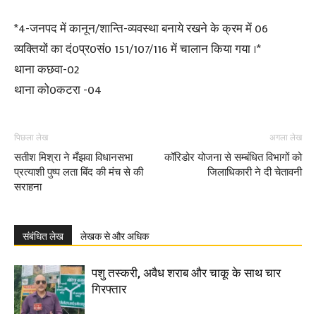
*4-जनपद में कानून/शान्ति-व्यवस्था बनाये रखने के क्रम में 06
व्यक्तियों का दं0प्र0सं0 151/107/116 में चालान किया गया ।*
थाना कछवा-02
थाना को0कटरा -04
पिछला लेख
अगला लेख
सतीश मिश्रा ने मँझवा विधानसभा
कॉरिडोर योजना से सम्बंधित विभागों को
प्रत्याशी पुष्प लता बिंद की मंच से की
जिलाधिकारी ने दी चेतावनी
सराहना
संबंधित लेख
लेखक से और अधिक
पशु तस्करी, अवैध शराब और चाकू के साथ चार
गिरफ्तार