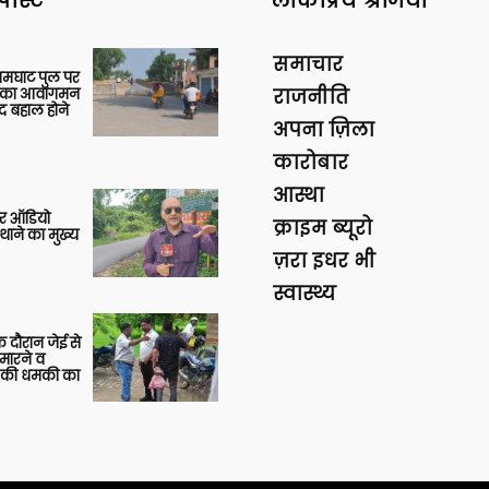
पोस्ट
लोकप्रिय श्रेणियां
समाचार
आमघाट पुल पर
ों का आवागमन
राजनीति
द बहाल होने
अपना ज़िला
कारोबार
आस्था
र ऑडियो
क्राइम ब्यूरो
थाने का मुख्य
ज़रा इधर भी
स्वास्थ्य
 दौरान जेई से
 मारने व
ाने की धमकी का