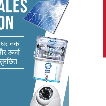
News,
Latest
News