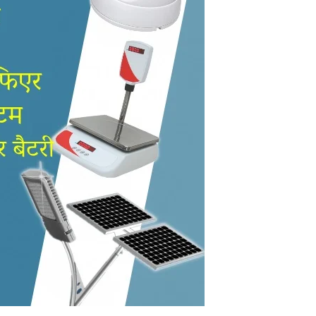
in
Hindi,
Today
Hindi