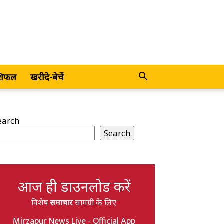
शिफल
खरीदे-बेचें
earch
Search
आज ही डाउनलोड करें
विशेष
समाचार
सामग्री के लिए
Mirzapur News Live - Official App